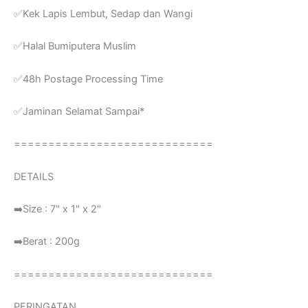
✅Kek Lapis Lembut, Sedap dan Wangi
✅Halal Bumiputera Muslim
✅48h Postage Processing Time
✅Jaminan Selamat Sampai*
=============================
DETAILS
➡️Size : 7" x 1" x 2"
➡️Berat : 200g
=============================
PERINGATAN